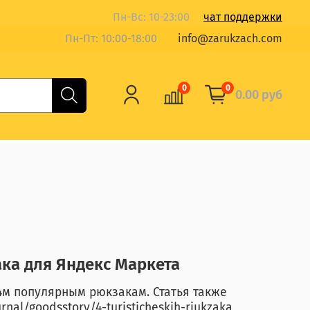
Пн-Вс: 10-23:00
чат поддержки
Пн-Пт: 10:00-18:00
info@zarukzach.com
0
0
0.00 руб
ака для Яндекс Маркета
4м популярным рюкзакам. Статья также
rnal/goodsstory/4-turisticheskih-rjukzaka