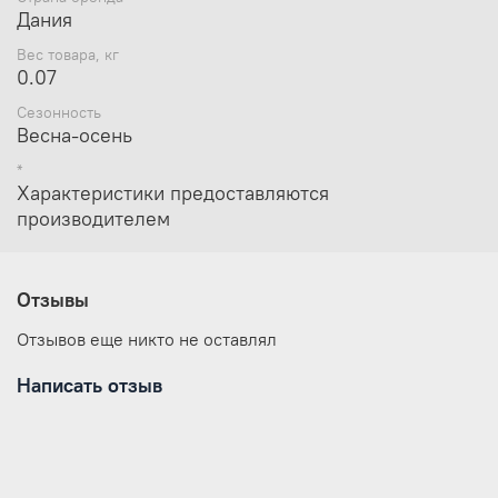
Crazy Safety – датский бренд известный по всему миру
Дания
за качество и надежность производимых товаров.
Вес товара, кг
0.07
Сезонность
Весна-осень
*
Характеристики предоставляются
производителем
Отзывы
Отзывов еще никто не оставлял
Написать отзыв