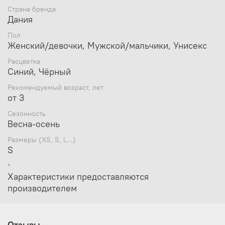
видов спорта:
Страна бренда
Дания
Интересный яркий дизайн;
Регулируются по размеру ребенка.
Пол
Женский/девочки, Мужской/мальчики, Унисекс
Расцветка
Синий, Чёрный
Рекомендуемый возраст, лет
от 3
Сезонность
Весна-осень
Размеры (XS, S, L...)
S
*
Характеристики предоставляются
производителем
Отзывы