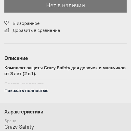
Нет в наличии
В избранное
Добавить в сравнение
Описание
Комплект защиты Crazy Safety для девочек и мальчиков
от 3 лет (2 в 1).
Состав комплекта:
Показать полностью
Наколенники для различных видов спорта;
Налокотники;
Возраст указан примерный, комплект защиты может
Характеристики
подойти для детей от 3 до 7 лет.
Бренд
Crazy Safety
Crazy Safety
налокотники и наколенники для активных