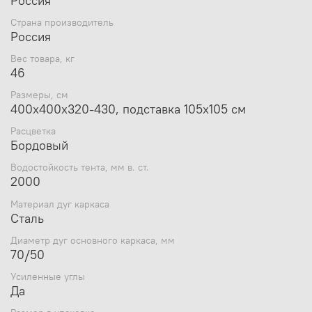
Россия
самопроизвольному открытию-закрытию зонта.
Зонт устанавливается на стальную подставку
Страна производитель
рассчитанную на четыре бетонные плиты
Россия
размером 50х50 .
Плиты (утяжелители) в
комплекте не поставляются!
Вес товара, кг
Зонт
выдерживает сильные ветровые нагрузки до
46
5 м/с
.
Размеры, см
400x400x320-430, подставка 105х105 см
Расцветка
Бордовый
Водостойкость тента, мм в. ст.
2000
Материал дуг каркаса
Сталь
Диаметр дуг основного каркаса, мм
70/50
Усиленные углы
Да