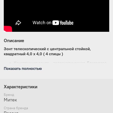
Описание
Зонт телескопический с центральной стойкой,
квадратный 4,0 х 4,0 ( 4 спицы )
Конструкция зонта – телескопическая. Благодаря
такой конструкции купол зонта, складываясь,
Показать полностью
уходит вверх на 1,15м, а спицы зонта не
опускаются ниже 1,3м от земли и под сложенным
зонтом остается свободное пространство для
Характеристики
столов и посетителей, а тент остается чистым
даже в дождливую погоду. Открытие - закрытие
Бренд
зонта осуществляется без использования тросов,
Митек
при помощи рычага подъёма, без особых усилий.
Страна бренда
Нижний и верхний фиксатор препятствует