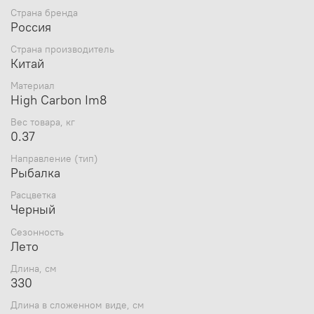
Страна бренда
с катушкодержателем из материала EVA
Россия
и натуральной пробки дополненное с торца
декоративным элементом прекрасно
Страна производитель
сбалансировали это фидерное удилище
Китай
Оснащено кольцами SIC. Tessen Pro Feeder
наверняка оценят как начинающие так и опытные
Материал
любители фидерн
High Carbon Im8
Вес товара, кг
Низкопрофильные усиленные пропускные кольца
0.37
на двух опорах
Классический винтовой катушкодержатель
Направление (тип)
Проволочная петелька для крепления крючка
Рыбалка
Три сменные вершинки 30, 60, 90 грамм
Расцветка
Черный
Сезонность
Лето
Длина, см
330
Длина в сложенном виде, см