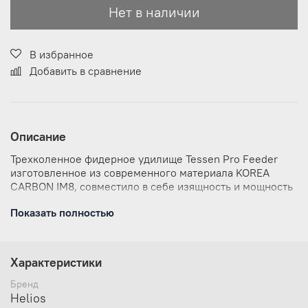
Нет в наличии
В избранное
Добавить в сравнение
Описание
Трехколенное фидерное удилище Tessen Pro Feeder
изготовленное из современного материала KOREA
CARBON IM8, совместило в себе изящность и мощность
одновременно.
Показать полностью
В комплект входят три сменных вершинки —
квивертипа (1 карбон+ 2 стеклопластик), которые
полностью перекрывают потребности рыболовов
Характеристики
во время ловли как по весу применяемых
кормушек, так и по чувствительности на поклёвки
Бренд
рыбы
Helios
Удобная эргономичная рукоятка