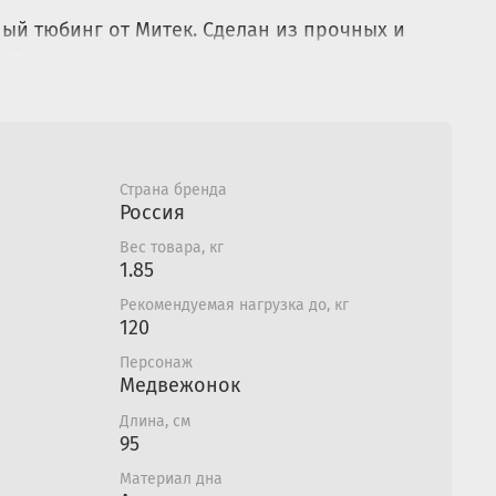
ый тюбинг от Митек. Сделан из прочных и
в!
ья используется прочная нескользящая
ь Oxford 600D PU 2000 плотностью 250 г/м2;
к сделано из прочной армированной
глянцевым скользящим ПВХ-покрытием.
Страна бренда
;
Россия
ю сумку с ручкой;
Вес товара, кг
4;
1.85
ргономичными пластиковыми ручками со
молния на сидении;
Рекомендуемая нагрузка до, кг
юбинга используются прочные армированные
120
ни не гниют и не рвутся от нагрузок;
Персонаж
ены яркие изображения методом
Медвежонок
й, износостойкой и экологичной
Длина, см
чати. Со временем краска не сотрется, не
95
днеет.
Материал дна