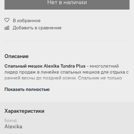
Нет в наличии
В избранное
Добавить в сравнение
Описание
Спальный мешок Alexika Tundra Plus
- многолетний
лидер продаж в линейке спальных мешков для отдыха с
ранней весны до поздней осени. Спальник не только
очень теплый, но и достаточно просторный, что
Показать полностью
позволяет комфортно спать в течение всей ночи.
Сочетание концепций максимального
комфорта
Protective Shell
(защитная оболочка) и
Soft
Space
(мягкое пространство) сделает ваш сон крепким
Характеристики
и беззаботным.
Бренд
Комфортный сон с концепцией Soft Space
Alexika