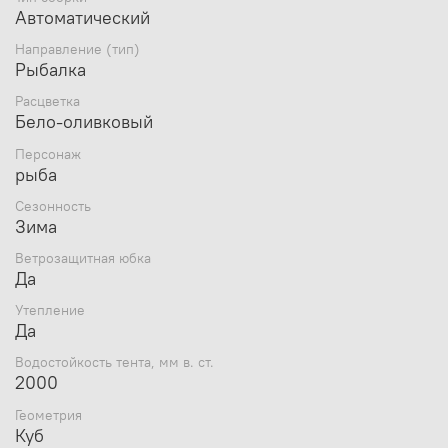
палаток Следопыт серии Premium:
Автоматический
Направление (тип)
Рыбалка
Расцветка
Бело-оливковый
Персонаж
рыба
Сезонность
Зима
Ветрозащитная юбка
Да
Утепление
Да
Водостойкость тента, мм в. ст.
2000
Геометрия
Куб