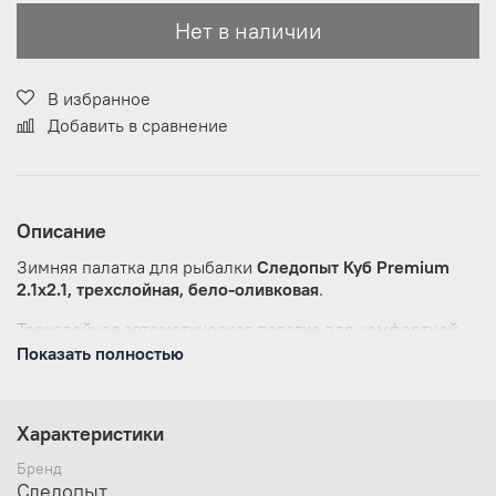
Нет в наличии
В избранное
Добавить в сравнение
Описание
Зимняя палатка для рыбалки
Следопыт Куб Premium
2.1х2.1, трехслойная, бело-оливковая
.
Трехслойная автоматическая палатка для комфортной
длительной рыбалки от российского производителя.
Показать полностью
Быстрая сборка палатки, привидение в рабочее
состояние занимает около 1 минуты.
Характеристики
Размеры палатки в рабочем состоянии
210х210
(ДхШ по полу) х215 см (высота по центру) (±5см);
Бренд
Дуги каркаса из стеклопластика
d=10 мм
;
Следопыт