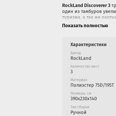
RockLand Discoverer 3
тр
один из тамбуров увел
туризма, а так же охот
служить кухней. У палат
Показать полностью
один с тыльной сторон
внутренней палатки пр
предусмотрены вентиля
Характеристики
под куполом имеется п
Бренд
Размеры внешней палат
RockLand
Количество мест
3
Материал
Полиэстер 75D/195Т
Размеры, см
390x230x140
Тип сборки
Ручной