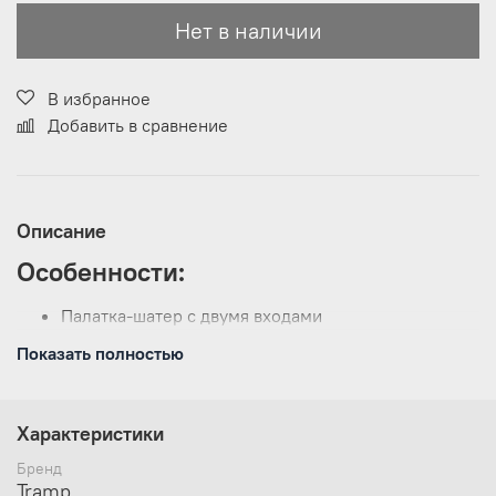
Нет в наличии
В избранное
Добавить в сравнение
Описание
Особенности:
Палатка-шатер с двумя входами
Тент оборудован юбкой
Показать полностью
Удобные большие размеры
Противомоскитная сетка и убирающаяся защита от
дождя
Идеальна для отдыха на открытом воздухе в
Характеристики
летнее время, спасает от легкой непогоды, солнца
Бренд
и насекомых
Tramp