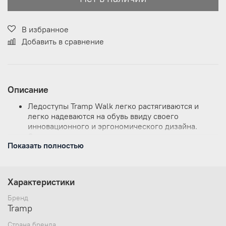
В избранное
Добавить в сравнение
Описание
Ледоступы Tramp Walk легко растягиваются и
легко надеваются на обувь ввиду своего
инновационного и эргономического дизайна.
Специальные противоскользящие заменяемые
Показать полностью
шипы из нержавеющей стали обеспечивают
максимально возможное сцепление на льду и
снежной поверхности.
Поставляется в двух размерах.
Характеристики
Материал ледоступов: резина
Материал шипов: нержавеющая сталь
Бренд
Количество шипов: 10
Tramp
Страна бренда