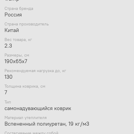
поверхностях;
Страна бренда
2 прочных пластиковых клапана для сокращения
Россия
времени самонадувания;
Ковёр имеет чехол и стягивающие ремни в
Страна производитель
комплекте;
Китай
Состегивание с другими ковриками при помощи
кнопок на коврике;
Вес товара, кг
Ремнабор из 2 заплаток и клея в комплекте.
2.3
Размеры, см
190х65х7
Рекомендуемая нагрузка до, кг
130
Толщина коврика, см
7
Тип
самонадувающийся коврик
Материал утеплителя
Вспененный полиуретан, 19 кг/м3
Состегивание между собой