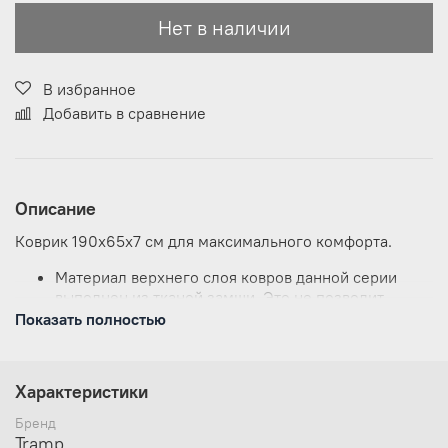
Нет в наличии
В избранное
Добавить в сравнение
Описание
Коврик
190х65х7 см
для максимального комфорта.
Материал верхнего слоя ковров данной серии
выполнен из тканой замши. Это не позволит
спальнику сползать с ковра и обеспечит
Показать полностью
дополнительную мягкость, сохраняя тепло вашего
тела;
Выдерживает максимальную нагрузку до 130 кг;
Характеристики
Структура низа ковра - Slides Less (точечное
гелеобразное нанесение) не даст ему скользить
Бренд
по дну палатки при расположении на наклонных
Tramp