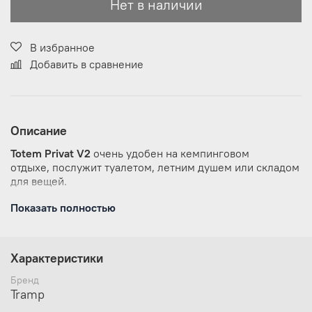
Нет в наличии
В избранное
Добавить в сравнение
Описание
Totem Privat V2
очень удобен на кемпинговом
отдыхе, послужит туалетом, летним душем или складом
для вещей.
Показать полностью
Особенности:
В комплекте съемный пол из терпаулинга, при
Характеристики
необходимости он крепится к тенту.
В куполе есть два вентиляционных окна.
Бренд
Внутри два больших сетчатых кармана для
Tramp
полотенца, мыла, туалетной бумаги и других