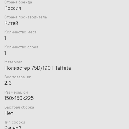
Страна бренда
необходимых
вещей.
Россия
По периметру ветрозащитная юбка для большей
ветроустойчивости.
Страна производитель
Китай
Количество мест
1
Количество слоев
1
Материал
Полиэстер 75D/190Т Taffeta
Вес товара, кг
2.3
Размеры, см
150х150х225
Быстрая сборка
Нет
Тип сборки
Ручной