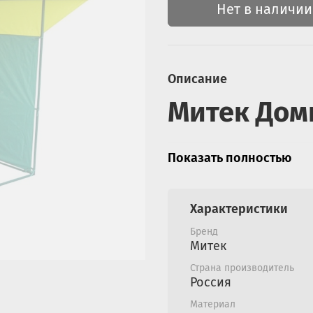
Нет в наличии
Описание
Митек Доми
Размер основания па
Показать полностью
м, высота в коньке: 
Для дополнительн
осадков в констру
Характеристики
Каркас изготовлен 
порошковой краско
Бренд
стальной труба Ø 2
Митек
помощи напресовки
Страна производитель
деталей и повышае
Россия
помощью большей т
Материал
увеличивает надеж