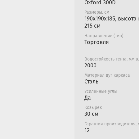
Oxford 300D
Фиксация узлов ни
системе без болтов
Размеры, см
190х190х185, высота
обеспечивает быст
215 см
самопроизвольное 
козырька закрыты
Направление (тип)
заглушками, кото
Торговля
осадков внутрь ка
металлические дета
Водостойкость тента, мм в.
Детали каркаса уп
2000
полиэфирной ткани
Материал дуг каркаса
предусмотрено доп
Сталь
Тент палатки пошит
устойчивой к возд
Усиленные углы
Да
менее 140 гр.м. кв
столба
, температур
Козырек
Тент сшит прочным
30 см
части тента имеетс
Гарантия производителя,
каркасу осуществл
12
для соединения де