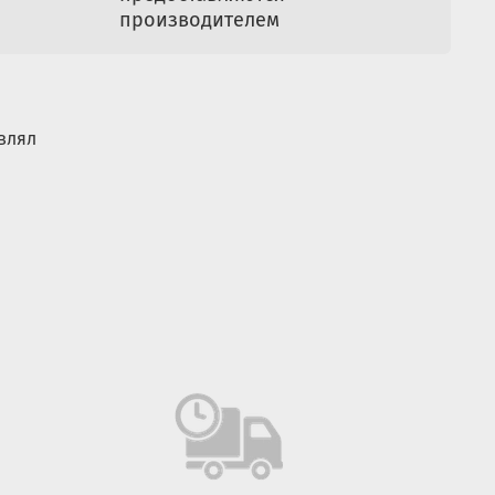
производителем
аковки:
с
Длина
Ширина
Высота
54
1,29
0,15
0,20
кг.
0,59
0.13
0.27
влял