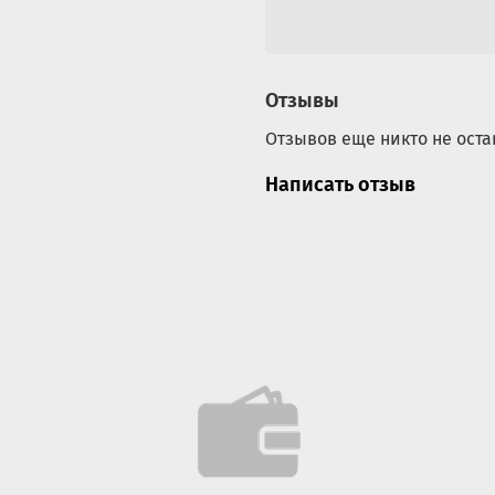
Габаритные размеры уп
№ упаковки
Ве
Упаковка №1 Каркас
12.
Отзывы
Упаковка №2 Тент
2,6 
Отзывов еще никто не оста
Написать отзыв