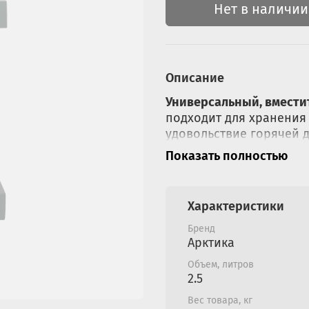
Нет в наличии
Описание
Универсальный, вместит
подходит для хранения
удовольствие горячей
и в туристическом поход
Показать полностью
Стальной корпус 
устойчив к падения
Характеристики
царапин и вмятин
Две большие чаши 
Бренд
горячего обеда
Арктика
Легкое нажатие кн
Объем, литров
доступ к горячему
2.5
Специальные ножки
Вес товара, кг
в горизонтальном 