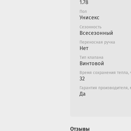
1.78
Удобная ручка лег
дополнительного о
Пол
Унисекс
машине, хранить в 
Сезонность
Видео термоса Арктика 
Всесезонный
Переносная ручка
Нет
Тип клапана
Винтовой
Время сохранения тепла, 
32
Гарантия производителя,
Да
Отзывы