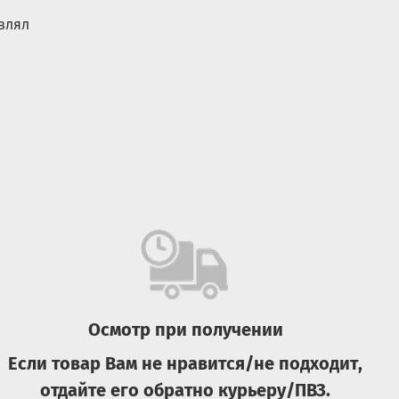
влял
Арктика
Сталь
Зеленый
1.78
2.5
Китай
я, месяцев
Да
Всесезонный
ия
Туризм
Нет
Нет
Осмотр при получении
Широкое
Винтовой
Если товар Вам не нравится/не подходит,
Складная
отдайте его обратно курьеру/ПВЗ.