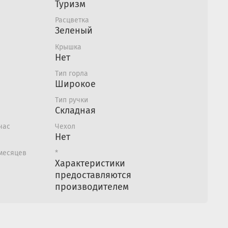
Туризм
ко и быстро складывается не занимая
бъема в рюкзаке. Не мыть в посудомоечной
Расцветка
Зеленый
чистом и сухом виде.
Крышка
202-2500:
Нет
Тип горла
Широкое
Тип ручки
Складная
час
Чехол
Нет
 месяцев
*
Характеристики
предоставляются
производителем