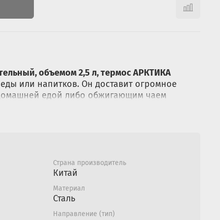
ельный, объемом 2,5 л, термос АРКТИКА
 еды или напитков. Он доставит огромное
 домашней едой либо обжигающим чаем
е, и на охоте, и на рыбалке .
с внешним ударопрочным покрытием довольно
м, случайным ударам, не оставляет на корпусе
с двумя ложками в комплекте, удобны для
Страна производитель
Китай
опки на крышке обеспечит быстрый и удобный
Материал
 чаю или кофе
Сталь
 позволят перевозить термос
Направление (тип)
положении в автомобиле или лодке