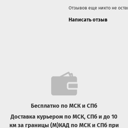
Отзывов еще никто не оста
Характеристики:
Написать отзыв
Бренд
Материал
Цвета
Вес, кг
Объем, литров
Страна производитель
Гарантия производител
Сезонность
Вид спорта/направлен
Крышка
Переносная ручка
Бесплатно по МСК и СПб
Тип горла
Тип клапана
Доставка курьером по МСК, СПб и до 10
Тип ручки
км за границы (М)КАД по МСК и СПб при