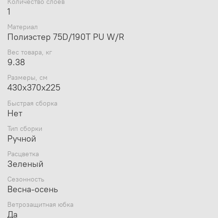
Количество слоев
* Внимание!. Цвет палатки может отличаться от
1
представленного на фото.
Материал
Полиэстер 75D/190T PU W/R
Вес товара, кг
9.38
Размеры, см
430x370x225
Быстрая сборка
Нет
Тип сборки
Ручной
Расцветка
Зеленый
Сезонность
Весна-осень
Ветрозащитная юбка
Да