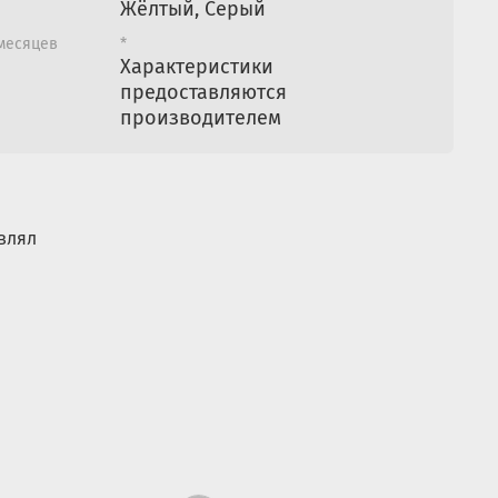
Жёлтый, Серый
ьзовать в качестве праздничного украшения интерьера.
 месяцев
*
Характеристики
предоставляются
производителем
влял