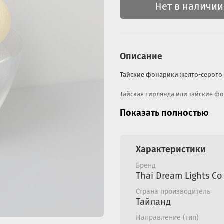
Нет в наличии
Описание
Тайские фонарики желто-серого 
Тайская гирлянда или тайские ф
Показать полностью
Тайские гирлянды безопасны для 
- шары выполнены из хлопковой 
Характеристики
- мягкие шары легко мнутся и та
Бренд
- внутри светодиод, который не н
Thai Dream Lights Co
Страна производитель
Длина гирлянды: 2,8 метра между
Тайланд
метра.
Направление (тип)
Можно украсить различные повер