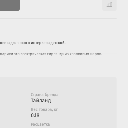
цвета для яркого интерьера детской.
онарики это электрическая гирлянда из хлопковых шаров.
детей потому что:
нити и сделаны вручную.
кже легко выпрямляются.
Страна бренда
агревается.
Тайланд
Вес товара, кг
 первым и последним шарами, плюс провод 1 метр, итого 3,8
0.18
Расцветка
хности, закрепить на вигваме, разложить на полке, украсить