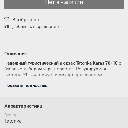
Нет в наличии
В избранное
Добавить в сравнение
Описание
Надежный туристический рюкзак Tatonka Karas 70+10
с
базовым набором характеристик. Регулируемая
система Y1 гарантирует комфорт при переносе
нетяжелых грузов.
Показать полностью
Отличительные особенности:
Характеристики
Бренд
Перегородка между верхним и нижним
Tatonka
отделеними
Петли для крепления треккинговых палок