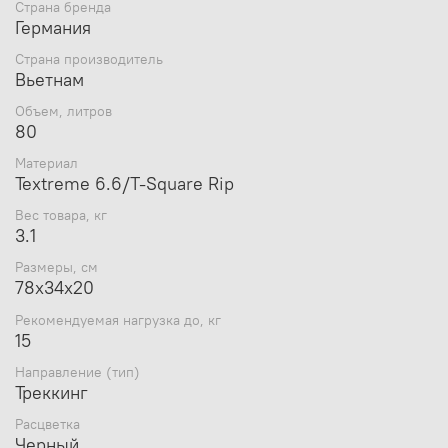
Страна бренда
Лямки анатомической формы
Германия
Регулируемый нагрудный ремень
Мягкий и удобный поясной ремень
Страна производитель
Возможность затянуть или ослабить пояс одной
Вьетнам
рукой
Объем, литров
Боковые стяжки
80
Ручки в передней и задней частях рюкзака
3D-вход в основное отделение
Материал
Карман в крышке рюзака
Textreme 6.6/T-Square Rip
Съемная регулируемая крышка рюкзака
Вес товара, кг
Просторные боковые карманы
3.1
Размеры, см
78x34x20
Видеообзор Tatonka Karas 70+10:
Рекомендуемая нагрузка до, кг
15
Направление (тип)
Треккинг
Расцветка
Черный