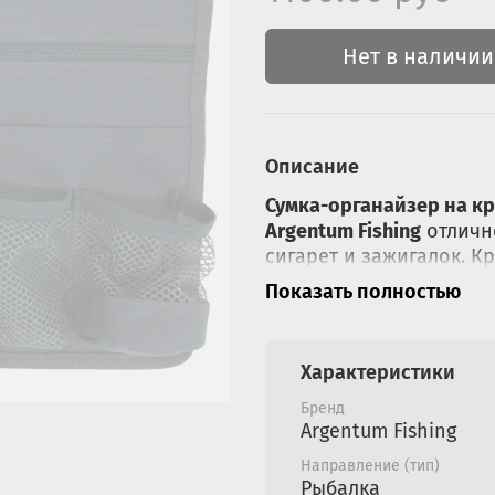
Нет в наличии
Описание
Сумка-органайзер на к
Argentum
Fishing
отличн
сигарет и зажигалок. К
кресла, и все необходи
Показать полностью
очень прочного матери
Характеристики
Бренд
Argentum Fishing
Направление (тип)
Рыбалка