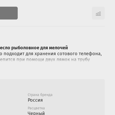
ресло рыболовное для мелочей
о подходит для хранения сотового телефона,
репится при помощи двух лямок на трубу
мое будет всегда под рукой. Выполнена из
ала и прослужит не один год.
Страна бренда
Россия
Расцветка
Черный