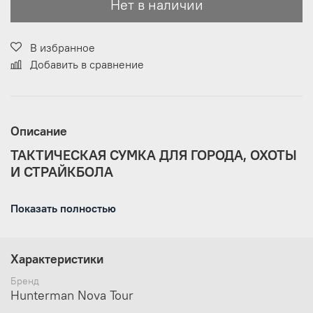
Нет в наличии
В избранное
Добавить в сравнение
Описание
ТАКТИЧЕСКАЯ СУМКА ДЛЯ ГОРОДА, ОХОТЫ
И СТРАЙКБОЛА
Красивый песочный цвет, сумка подойдёт под
Показать полностью
городской стиль милитари.
Прочная ткань с влагозащитной пропиткой — сумка
рассчитана на эксплуатацию в экстремальных условиях.
Характеристики
Не промокнет под небольшим дождём.
Бренд
УДОБСТВО ЭКСПЛУАТАЦИИ
Hunterman Nova Tour