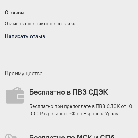
Сушка: Сушка в вертикальном положении без отжима,
барабанная сушка запрещена.
Отзывы
Глажка: Глажение запрещено.
Химчистка: Химчистка запрещена.
Отзывов еще никто не оставлял
Написать отзыв
Преимущества
Бесплатно в ПВЗ СДЭК
Бесплатно при предоплате в ПВЗ СДЭК от 10
000 Р в регионы РФ по Европе и Уралу
Бесплатно по МСК и СПб