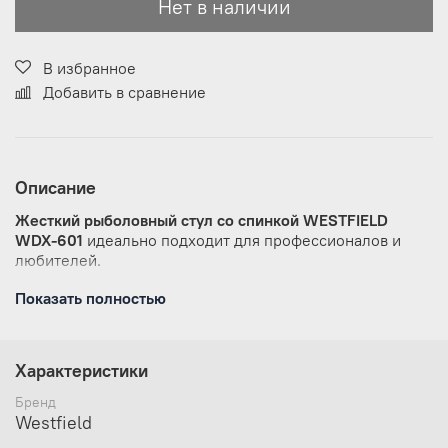
Нет в наличии
В избранное
Добавить в сравнение
Описание
Жесткий рыболовный стул со спинкой
WESTFIELD
WDX-601
идеально подходит для профессионалов и
любителей.
Показать полностью
Позволяет выполнять все необходимые действия для
комфортной и успешной рыбалки. Идеально
сконструированное для того, чтобы иметь все нужное
под рукой. Под сиденьем располагается внушительных
Характеристики
размеров основной резервуар рыболова, мобильные
защелки позволяют при необходимости получать
Бренд
быстрый доступ к содержимому боксов.
Westfield