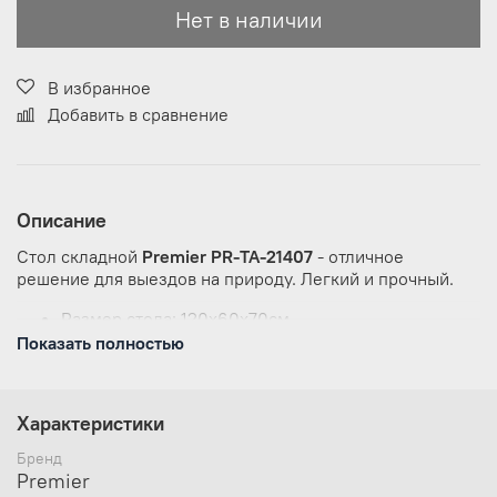
Нет в наличии
В избранное
Добавить в сравнение
Описание
Стол складной
Premier PR-TA-21407
- отличное
решение для выездов на природу. Легкий и прочный.
Размер стола: 120х60х70см.
Каркас: алюминиевая труба (25, 22, 19 мм),
Показать полностью
матовая обработка.
Столешница: ламинированная ДСП.
Допустимая нагрузка: 30кг.
Характеристики
Бренд
Premier