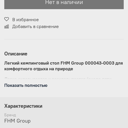
Нет в наличии
В избранное
Добавить в сравнение
Описание
Легкий кемпинговый стол FHM Group 000043-0003 для
комфортного отдыха на природе
Легко складывается и раскладывается (около пяти
минут). Простая и надежная конструкция. Все что нужно
Показать полностью
для Вашего отдыха. В комплекте н
авесная подстольная
сетчатая полка для мелочей.
Характеристики
Характеристики:
Бренд
Бренд
FHM Group
FHM Group
Цвета
Серый