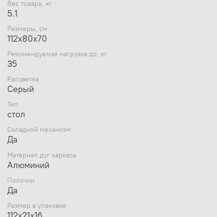
Вес, кг
5.1
Вес товара, кг
5.1
Размеры, см
112х80х70
Тип
стол
Размеры, см
Гарантия производителя, месяцев
12
112х80х70
Складной механизм
Да
Рекомендуемая нагрузка до, кг
Рекомендуемая нагрузка до, кг
35
35
Материал дуг каркаса
Алюминий
Полочки
Да
Расцветка
Чехол
Да
Серый
Размер в упаковке
112х21х16
Тип
Материал столешницы
Алюминий
стол
Складной механизм
Да
Материал дуг каркаса
Алюминий
Полочки
Да
Размер в упаковке
112х21х16