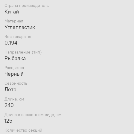
Страна производитель
лески к бланку при намокании
Китай
Такой спиннинг позволяет ловить крупную хищную
рыбу на средние и тяжелые приманки, весом
Материал
от 15 до 40 гр
Углепластик
Специальная скоба предназначена для крепления
крючка приманки, что очень важно при смене
Вес товара, кг
места ловли
0.194
Катушкодержатель классической конструкции
Направление (тип)
надежно удерживается нижним зажимным винтом
Рыбалка
Расцветка
Черный
Сезонность
Лето
Длина, см
240
Длина в сложенном виде, см
125
Количество секций