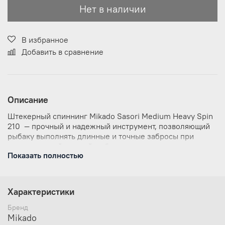
Нет в наличии
В избранное
Добавить в сравнение
Описание
Штекерный спиннинг Mikado Sasori Medium Heavy Spin
210 — прочный и надежный инструмент, позволяющий
рыбаку выполнять длинные и точные забросы при
ловле крупной хищной рыбы.
Показать полностью
Спиннинг изготовлен из углепластика,
обеспечивающий удилищу гибкость
и дополнительную прочность
Характеристики
Пропускные кольца SIС, со вставкой из карбида
кремния, очень прочны, устойчивы к высоким
Бренд
температурам, а также равномерно распределяют
Mikado
нагрузку, исключая провисание и прилипание