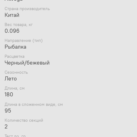
наиважнейшему параметру, как чувствительность
Страна производитель
Могут использоваться для рыбалки на небольших
Китай
водоёмах, крупных реках, озёрах
Имеют максимально лёгкие, быстрые, звонкие
Вес товара, кг
и жёсткие в меру бланки
0.096
Они производятся из современных карбоновых
волокон
Направление (тип)
Оснащены фурнитурой KR-SiC, удобными
Рыбалка
рукоятями, а также эргономичными и лёгкими
Расцветка
катушкодержателями
Черный/бежевый
Сезонность
Лето
Длина, см
180
Длина в сложенном виде, см
95
Количество секций
2
Тест до, гр