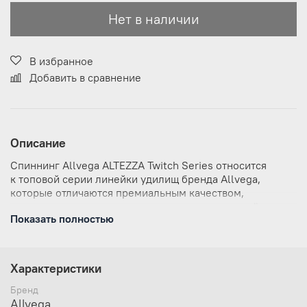
Нет в наличии
В избранное
Добавить в сравнение
Описание
Спиннинг Allvega ALTEZZA Twitch Series относится
к топовой серии линейки удилищ бренда Allvega,
которые отличаются премиальным качеством,
отличными техническими возможностями и надёжным
Показать полностью
оснащением.
Удилища Allvega ALTEZZA Twitch Series
предназначены для твичинговой ловли
Характеристики
Благодаря своей лёгкости и прочности, такие
удилища наиболее полно отвечают требованиям
Бренд
опытных спиннингистов по такому
Allvega