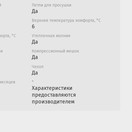
й
Петли для просушки
Да
Верхняя температура комфорта, °С
6
орта, °С
Утепленная молния
Да
ии
Компрессионный мешок
Да
Чехол
Да
 месяцев
*
Характеристики
предоставляются
производителем