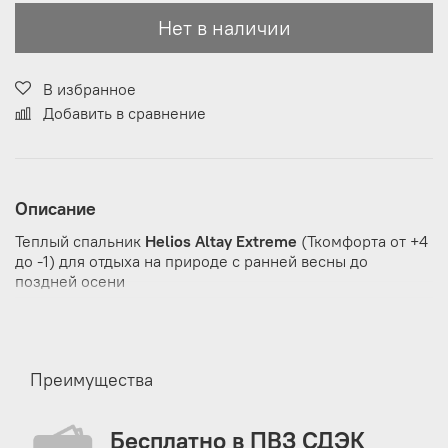
Нет в наличии
В избранное
Добавить в сравнение
Описание
Теплый спальник
Helios Altay Extreme
(Ткомфорта от +4
до -1) для отдыха на природе с ранней весны до
поздней осени
Прочные молнии размещены сбоку и в торце
спального мешка. На каждой молнии имеется по
два замка-бегунка, которые позволяют полностью
раскрыть спальник или создать вентиляционное
Преимущества
отверстие для ног;
На подголовнике имеется специальный клапан,
Бесплатно в ПВЗ СДЭК
куда можно положить любую вещь, чтобы