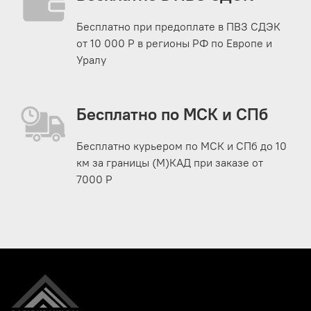
получилась удобная подушка;
Со стороны капюшона вшит фиксирующий
Бесплатно при предоплате в ПВЗ СДЭК
элемент с липучкой Velcro, который надежно
от 10 000 Р в регионы РФ по Европе и
фиксирует край молнии;
Уралу
Состегнув два мешка по боковым молниям
(правый и левый спальники), получится большой
двухместный спальный мешок.
Бесплатно по МСК и СПб
Показать полностью
Характеристики
Бесплатно курьером по МСК и СПб до 10
км за границы (М)КАД при заказе от
Бренд
Helios
7000 Р
Страна бренда
Россия
Вес товара, кг
3
Размеры, см
(195+35)x90
Направление (тип)