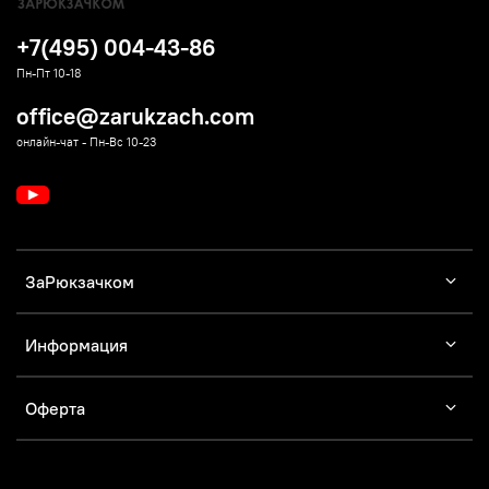
Кемпинг
+7(495) 004-43-86
Ткань внешняя
Полиэстер RipStop 190T
Пн-Пт 10-18
office@zarukzach.com
Температура экстрима,°С
-17
онлайн-чат - Пн-Вс 10-23
Подкладка
Фланель
Подголовник
Да
ЗаРюкзачком
Наполнитель
Thinsulane Thermo 400 г/м2
Состегивание между собой
Информация
Да
Петли для просушки
Оферта
Да
Размер в упаковке
45/35x29