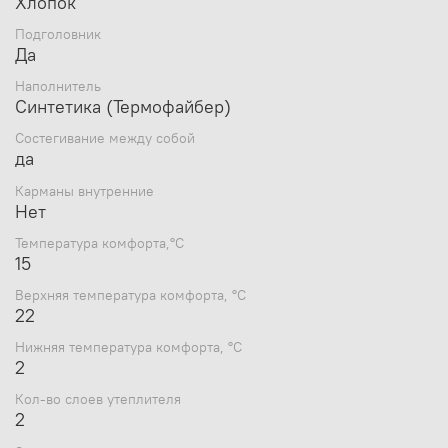
Хлопок
В комплект входит упаковочный чехол с нашивкой,
Подголовник
содержащей информацию об изделии.
Да
Характеристики:
Наполнитель
Синтетика (Термофайбер)
Вес товара, кг: 1.5;
Размеры, см: 240x77;
Состегивание между собой
да
Температура комфорта,°С: 15;
Верхняя температура комфорта, °С: 22;
Карманы внутренние
Нижняя температура комфорта, °С: 2;
Нет
Температура комфорта,°С
15
Верхняя температура комфорта, °С
22
Нижняя температура комфорта, °С
2
Кол-во слоев утеплителя
2