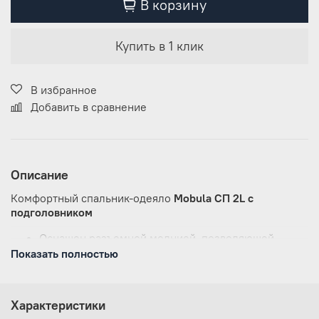
В корзину
Купить в 1 клик
В избранное
Добавить в сравнение
Описание
Комфортный спальник-одеяло
Mobula СП 2L c
подголовником
Оснащен разъемной молнией, позволяющей
соединять вместе два спальных мешка;
Показать полностью
Есть возможность утянуть горловину спальника и
подголовник для лучшей защиты от холода;
Замок-автомат
, не позволит молнии
Характеристики
самопроизвольно расстегнуться, а
перекидной