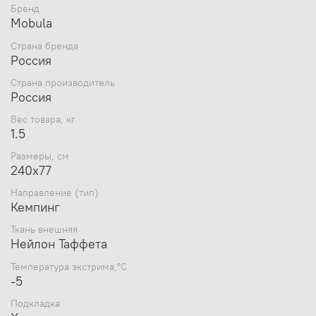
слайдер
поможет застегнуть и расстегнуть
Бренд
спальный мешок изнутри;
Mobula
Спальник оснащен
петлями для просушки
и
Страна бренда
проветривания в походных условиях;
Россия
В варианте спального мешка c подголовником
есть возможность утянуть горловину спальника и
Страна производитель
подголовник для лучшей защиты от холода;
Россия
Ткань верха - легкий дышащий
материал
Polytaffeta
190T
;
Вес товара, кг
Внутренний материал
-
ситец не содержащий
1.5
крахмала
;
Размеры, см
Улучшенный утеплитель
Thermofibre PRO-S
200
240x77
гр/м²
сохраняет тепло даже во влажном
состоянии и быстро сохнет, так как не впитывает
Направление (тип)
влагу. Благодаря высокоизвитой структуре полых
Кемпинг
силиконизированный волокон с термофиксацией
утеплитель устойчив к сжатию, сохраняет объем
Ткань внешняя
Нейлон Таффета
при многократных деформациях;
При изготовлении спального мешка внешний и
Температура экстрима,°С
внутренний слои утеплителя пришиваются
-5
по
технологии "теплого шва"
отдельно к верхней и
внутренней ткани, что исключает наличие
Подкладка
сквозного холодного шва.