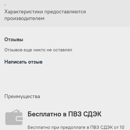
Удобная система стяжек позволяет максимально сохранить тепло
*
внутри спальника.
Характеристики предоставляются
Анатомическая форма спальных мешков экономит вес.
производителем
Спальные мешки состегиваются.
Удобный компрессионный мешок позволяет минимизировать
транспортный объем и защищает спальный мешок от
повреждений во время похода.
Отзывы
Карман для подушки.
Отзывов еще никто не оставлял
Написать отзыв
Преимущества
Бесплатно в ПВЗ СДЭК
Бесплатно при предоплате в ПВЗ СДЭК от 10