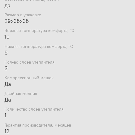
да
Размер в упаковке
29x36х36
Особенности:
Верхняя температура комфорта, °С
Используется современный, мягкий утеплитель -
10
силиконизированный Hollofiber Pro. Волокна данного материала
Нижняя температура комфорта, °С
имеют полый канал и спиралевидную форму, что позволяет
5
удерживать большой объем воздуха и отлично сохранять
тепло. Волокна не пропускают и не впитывают влагу, даже в
Кол-во слоев утеплителя
условиях повышенной влажности сохраняют тепло. Материал
3
отлично восстанавливается после сжатия, занимает минимальный
Компрессионный мешок
объем, гипоаллергенен, не токсичен. Данный утеплитель имеет
Да
наилучшее соотношение цена/качество.
В качестве внешнего материала используется высокопрочный
Двойная молния
Полиэстер 230T с ромбовидным плетением RipStop, надежно
Да
защищающий спальный мешок от влаги и повреждения.
Приятный на ощупь внутренний материал Микрофибра
Количество слоев утеплителя
Полиэстер, создает ощущение мягкой фланели, при этом очень
1
быстро сохнет при намокании.
Гарантия производителя, месяцев
Плотная стропа вдоль двусторонней молнии предотвращает
12
закусывание ткани.