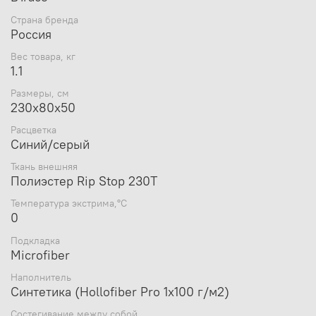
Нижняя температура комфорта - 10 °С
Страна бренда
Россия
Вес товара, кг
1.1
Весогабариты:
Размеры, см
Размеры: 230 x 80 (ширина верха спальника) x 50 см (ширина низа
230x80x50
спальника);
Вес 1.1 кг;
Расцветка
Размеры в упаковке 29x36х36 см;
Синий/серый
Ткань внешняя
Полиэстер Rip Stop 230T
Температура экстрима,°С
0
Подкладка
Microfiber
Наполнитель
Синтетика (Hollofiber Pro 1х100 г/м2)
Состегивание между собой