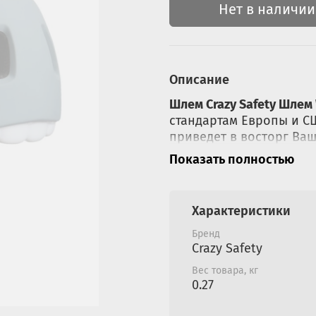
Нет в наличии
Описание
Шлем Crazy Safety Шлем 
стандартам Европы и С
приведет в восторг Ваш
Показать полностью
Основное назначение 
безопасность ребёнка.
степень защиты головы 
Характеристики
в колесо, регулирующе
светодиодный фонарик.
Бренд
ребенку было комфортн
Crazy Safety
Вес товара, кг
Размеры шлема
Cra
0.27
ширина 19,5 см x дл
Размер: S, 49-55 cм.