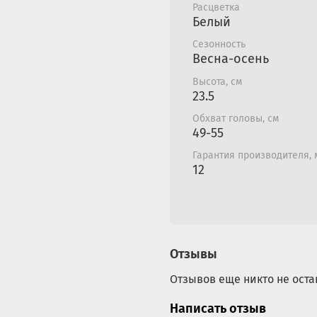
Вес: 0,27 кг.
Расцветка
Белый
Сезонность
Весна-осень
Высота, см
23.5
Обхват головы, см
49-55
Гарантия производителя,
12
Отзывы
Отзывов еще никто не оста
Написать отзыв