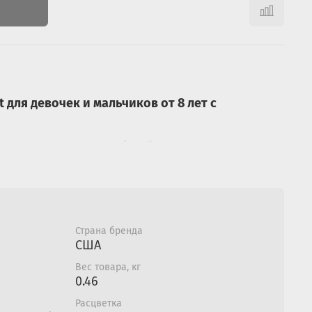
для девочек и мальчиков от 8 лет с
ными видами спорта (скейт, велосипеды и
енный защитный шлем, который прошел
ацию в США для использования на
йтборде;
ый пластиковый прочный корпус;
Страна бренда
керов разных цветов и 8 трафаретов, которые
США
ерсонализировать свои шлемы создавая свой
Вес товара, кг
н;
0.46
кта легкостираемы и нетоксичны.
Расцветка