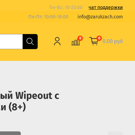
Пн-Вс: 10-23:00
чат поддержки
Пн-Пт: 10:00-18:00
info@zarukzach.com
0
0
0.00 руб
ый Wipeout с
 (8+)