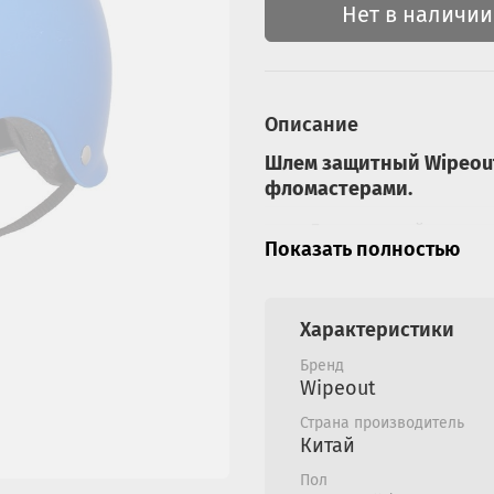
Нет в наличии
Описание
Шлем защитный Wipeout 
фломастерами.
Для занятий актив
Показать полностью
другое);
Надежный качеств
двойную сертифик
Характеристики
велосипедах и ске
Экологически чист
Бренд
В комплекте 5 мар
Wipeout
позволяют детям п
Страна производитель
собственный дизай
Китай
Маркеры из компле
Пол