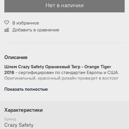
Нет в наличии
В избранное
Добавить в сравнение
Описание
Шлем Crazy Safety Оранжевый Тигр - Orange Tiger
2016
- с
ертифицирован по стандартам Европы и США.
Оригинальный, красочный дизайн приведет в восторг
Вашего ребенка. Отличный вариант для подарка.
Показать полностью
Основное назначение шлема
Crazy Safety Оранжевый
Тигр
это безопасность ребенка. Качественный
пенопласт обеспечит высокую степень защиты головы
Характеристики
от удара, а для дополнительной безопасности в колесо,
регулирующее размер окружности головы, встроен
Бренд
светодиодный фонарик. Вентиляционные отверстия в
Crazy Safety
шлеме, чтобы ребенку было комфортно и не жарко.