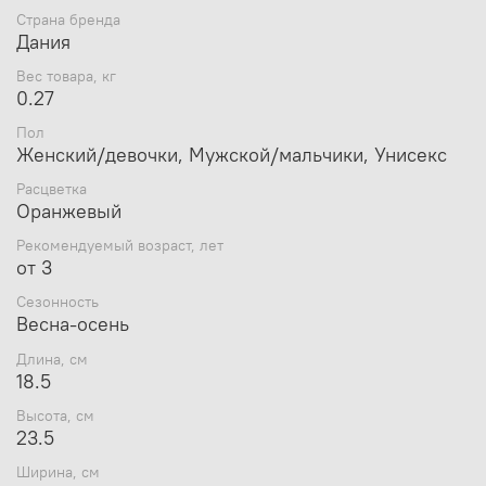
Страна бренда
Размеры шлема
Crazy Safety Оранжевый Тигр
: высота
Дания
23,5 см x ширина 19,5 см x длина 18,5 см.
Вес товара, кг
0.27
Размер: S, 49-55 cм.
Пол
Вес: 0,27 кг.
Женский/девочки, Мужской/мальчики, Унисекс
Расцветка
Оранжевый
Рекомендуемый возраст, лет
от 3
Сезонность
Весна-осень
Длина, см
18.5
Высота, см
23.5
Ширина, см