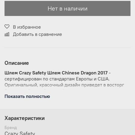
Нет в наличии
В избранное
Добавить в сравнение
Описание
Шлем Crazy Safety Шлем Chinese Dragon 2017
-
с
ертифицирован по стандартам Европы и США.
Оригинальный, красочный дизайн приведет в восторг
Вашего ребенка. Отличный вариант для подарка.
Показать полностью
Основное назначение шлема
Crazy Safety Chinese
Dragon 2017
это безопасность ребёнка. Качественный
пенопласт обеспечит высокую степень защиты головы
Характеристики
от удара, а для дополнительной безопасности в колесо,
регулирующее размер окружности головы, встроен
Бренд
светодиодный фонарик. Вентиляционные отверстия в
Crazy Safety