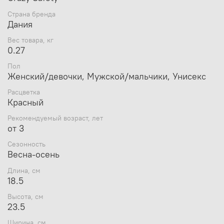
шлеме, чтобы ребенку было комфортно и не жарко.
Страна бренда
Размеры шлема
Crazy Safety Chinese Dragon
:
Дания
высота 23,5 см x ширина 19,5 см x длина 18,5 см.
Вес товара, кг
Размер: S, 49-55 cм.
0.27
Вес: 0,27 кг.
Пол
Женский/девочки, Мужской/мальчики, Унисекс
Расцветка
Красный
Рекомендуемый возраст, лет
от 3
Сезонность
Весна-осень
Длина, см
18.5
Высота, см
23.5
Ширина, см