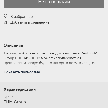
Нет в наличии
В избранное
Добавить в сравнение
Описание
Легкий, мобильный стеллаж для кемпинга Rest FHM
Group 000045-0003 может использоваться
практически везде: будь то лагерь в лесу, выезд на
стационарную рыбалку или просто ночевка с семьей на
Показать полностью
природе.
Отлично подойдет как стол для приготовления еды
и размещения всего необходимого;
Характеристики
Ставится за считанные минуты, неприхотлив в
эксплуатации;
Бренд
Материалы: Ткань: 600D PVC Polyester;
FHM Group
Каркас: сталь;