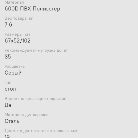
Материал
Диаметр каркаса: 19 мм;
600D ПВХ Полиэстер
Материал столешницы: МДФ влагостойкий;
Максимальная нагрузка: 35 кг;
Вес товара, кг
Размеры: 67х52х102(H) см;
7.6
Вес: 7,6 кг;
Особенности: вместительные полки; усиленный
Размеры, см
каркас с высокой устойчивостью конструкции;
67х52/102
сетчатое окно для циркуляции воздуха;
Рекомендуемая нагрузка до, кг
дополнительный карман с велкро. Комплектуется
35
чехлом для хранения и перевозки.
Расцветка
Серый
Тип
стол
Водоотталкивающее покрытие
Да
Материал дуг каркаса
Сталь
Диаметр дуг основного каркаса, мм
19