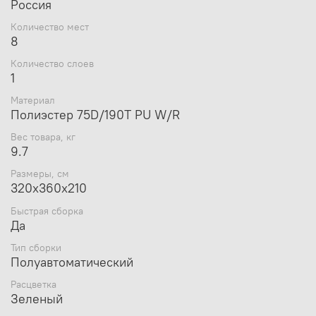
Россия
Сетчатые окна дублированы водонепроницаемой
тканью;
Количество мест
Стеклопластик 9,5 мм, сталь 16/20 мм;
8
Юбка.
Количество слоев
1
Материал
Размеры:
Полиэстер 75D/190T PU W/R
Вес товара, кг
9.7
Размеры, см
320х360х210
Быстрая сборка
Да
Тип сборки
Полуавтоматический
Расцветка
Зеленый