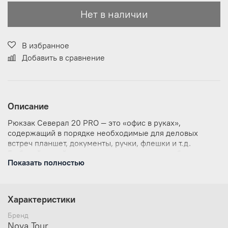
Нет в наличии
В избранное
Добавить в сравнение
Описание
Рюкзак Северал 20 PRO — это «офис в руках»,
содержащий в порядке необходимые для деловых
встреч планшет, документы, ручки, флешки и т.д.
Глубокий серый цвет гармонично дополнит образ
Показать полностью
современного человека в официальном костюме,
решающего на месте множество вопросов трудового
дня.
Характеристики
МАТЕРИАЛЫ И ТЕХНОЛОГИИ
Бренд
Мягкие стенки основного отделения защитят
Nova Tour