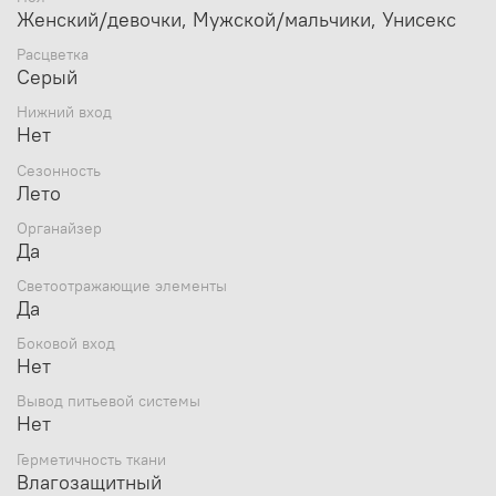
Женский/девочки, Мужской/мальчики, Унисекс
Рекомендации по уходу
Расцветка
Серый
Чтобы изделие служило долго и надёжно, за ним
необходимо ухаживать, следуя инструкциям по уходу на
Нижний вход
ярлыке изделия.
Нет
Стирка: Ручная стирка при температуре воды до 40 °C.
Сезонность
Изделие не тереть, отжимать аккуратно, без
Лето
перекручивания.
Органайзер
Отбеливание: Отбеливание запрещено.
Да
Сушка: Сушка в вертикальном положении без отжима,
Светоотражающие элементы
Да
барабанная сушка запрещена.
Боковой вход
Глажка: Глажение запрещено.
Нет
Химчистка: Химчистка запрещена.
Вывод питьевой системы
Нет
Герметичность ткани
Влагозащитный