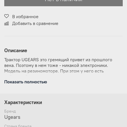
В избранное
Добавить в сравнение
Описание
Трактор UGEARS это гремящий привет из прошлого
века. Поэтому в нем тоже - никакой электроники.
Модель на резиномоторе. При этом у него есть
небольшой рычаг переключения передач на три
Показать полностью
режима. В режиме “park” трактор можно завести. В
режиме “drive” он зарычит и не спеша поедет,
перебирая поршнями. А в режиме “sport” помчится как
бешеный. Модель для самостоятельной сборки без
Характеристики
клея.
Бренд
Ugears
Страна бренда