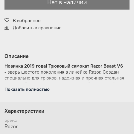
Нет в наличии
В избранное
Добавить в сравнение
Описание
Новинка 2019 года! Трюковый самокат Razor Beast V6
-
зверь шестого поколения в линейке Razor. Создан
специально для трюков, надежная и прочная стальная
дека, надёжные сварные швы, рулевой хомут на 4
Показать полностью
болтах, полиуретановые литые колёса на пластиковом
диске диаметром 100 мм с фирменными подшипниками
RZR.
Стальная вилка "CNC”
, Y-образный руль без
регулировки по высоте из стали легированной
Характеристики
хромомолибденом, м
ягкие грипсы.
Вес самоката 3,5 кг.
Бренд
Подойдет для детей от 6 лет и взрослых ростом
от 110
Razor
до 170 см.
Максимальная нагрузка 100 кг.