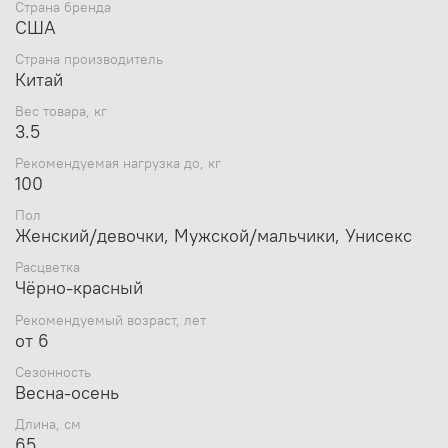
Страна бренда
Самокат не складывается.
США
Страна производитель
Требуется частичная сборка.
Китай
Вес товара, кг
3.5
Рекомендуемая нагрузка до, кг
100
Пол
Женский/девочки, Мужской/мальчики, Унисекс
Расцветка
Чёрно-красный
Рекомендуемый возраст, лет
от 6
Сезонность
Весна-осень
Длина, см
65