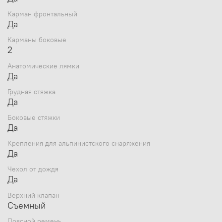
объёма и коррекции формы рюкзака;
Совместимость с питьевой системой;
Карман фронтальный
Светоотражающие вставки на фронтальной части;
Да
Усиленный материал дна;
Карманы боковые
Чехол-дождевик в кармане на дне.
2
Размеры: 66 x 40 x 36 см.
Материал: Полиэстер 600D RipStop.
Анатомические лямки
Объем: 65 л.
Да
Вес: 2,5 кг.
Грудная стяжка
Да
Боковые стяжки
Да
Крепления для альпинистского снаряжения
Да
Чехол от дождя
Да
Верхний клапан
Съемный
Поясной ремень