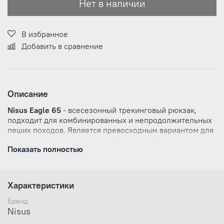
Нет в наличии
В избранное
Добавить в сравнение
Описание
Nisus Eagle 65
- всесезонный трекинговый рюкзак,
подходит для комбинированных и непродолжительных
пеших походов. Является превосходным вариантом для
походов выходного дня и рыбалки, в любых погодных
Показать полностью
условиях. В основном отделении с разделителем,
удобно размещаются все необходимые вещи.
Плавающая конструкция клапана позволяет
расположить под ним дополнительное снаряжение или
Характеристики
уменьшить размеры рюкзака при неполной его
загрузке. Конструкция пояса прекрасно вентилируется,
Бренд
гарантирует надежную фиксацию и распределение веса
Nisus
без потери удобства. Вместительные карманы на поясе