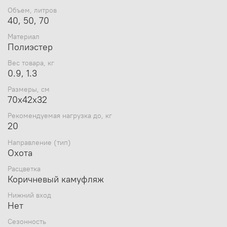
Регулируемое крепление-стяжка на груди;
Объем, литров
Регулируемое крепление-стяжка на поясе с
40, 50, 70
мягкой сетчатой системой вентиляции;
Материал
Передний вместительный карман на молнии с
Полиэстер
дополнительной ручкой для транспортировки;
Боковые карманы на резинках;
Вес товара, кг
Боковые регулируемые стропы;
0.9, 1.3
Характеристики:
Размеры, см
70х42х32
Объем - 40 литров:
Рекомендуемая нагрузка до, кг
Размеры: 56х31х14 см;
20
Вес: 1,1 кг.
Направление (тип)
Охота
Объем - 50 литров:
Расцветка
Размеры: 74х33х24 см;
Коричневый камуфляж
Вес: 1,3 кг.
Нижний вход
Объем - 70 литров:
Нет
Размеры: 65х34х19 см;
Сезонность