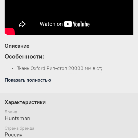
Описание
Особенности:
Ткань Oxford Рип-стоп 20000 мм в ст;
Внутри ткань покрыта ПВХ пропиткой;
Показать полностью
Плотное непромокаемое дно в основном отсеке
рюкзака;
Закрывается клапаном на шнурке с фиксатором с
непромокаемой крышкой;
Характеристики
Замки типа фастэкс;
Регулируемые стропы;
Бренд
Влагостойкий карман на молнии на крышке;
Huntsman
Сетчатая система вентиляции на спинке и лямках;
Страна бренда
Укрепленная ручка;
Россия
Регулируемые лямки S-образной формы;