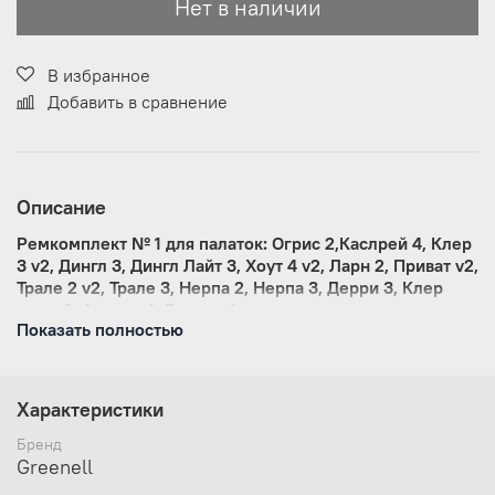
Нет в наличии
В избранное
Добавить в сравнение
Описание
Ремкомплект № 1 для палаток: Огрис 2,Каслрей 4, Клер
3 v2, Дингл 3, Дингл Лайт 3, Хоут 4 v2, Ларн 2, Приват v2,
Трале 2 v2, Трале 3, Нерпа 2, Нерпа 3, Дерри 3, Клер
плюс 3, Арклоу 4, Донган 4.
Показать полностью
Позволяет быстро и эффективно устранить
неисправности и дефекты в полевых условиях
и походах. Компактные размеры набора позволяют
Характеристики
хранить его в кармане рюкзака
Бренд
В состав входят пластиковые элементы для хаба,
Greenell
подвижных частей и соединений