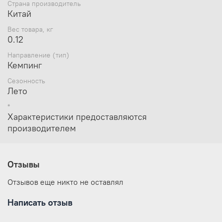
Набор позволяет отремонтировать хаб,
Страна производитель
подвижные части и соединений
Китай
Внимание! Комплект не предназначен для
Вес товара, кг
ремонта дуг. Дуги в комплект не входят.Не гладить,
0.12
не отбеливать, стирка запрещена, горизонтальная
сушка, химчистка запрещена, хранить в чистом и
Направление (тип)
сухом виде.
Кемпинг
Сезонность
Лето
*
Характеристики предоставляются
производителем
Отзывы
Отзывов еще никто не оставлял
Написать отзыв