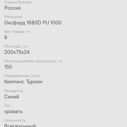
Страна бренда
Россия
Материал
Видеообзор Следопыт Т.И.Ш.Ь П2 PF-CC-P2:
Оксфорд 1680D PU 1000
Вес товара, кг
6
Размеры, см
200х75х24
Рекомендуемая нагрузка до, кг
150
Направление (тип)
Кемпинг, Туризм
Расцветка
Синий
Тип
кровать
Сезонность
Всесезонный