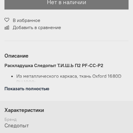
Нет в наличии
В избранное
Добавить в сравнение
Описание
Раскладушка Следопыт Т.И.Ш.Ь П2 PF-CC-P2
Из металлического каркаса, ткань Oxford 1680D
PU 1000;
Раскладушка убирается в удобный небольшой
Показать полностью
чехол;
Каркас раскладушки состоит из 3 ног;
Максимальная нагрузка составляет 150 кг;
Характеристики
Каркас труба 25 х 1;
Размер: 200х75х24 см;
Бренд
Цвет: синий;
Следопыт
вес 6 кг