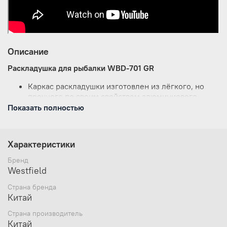
Описание
Раскладушка для рыбалки
WBD-701 GR
Каркас раскладушки изготовлен из лёгкого, но
прочного по своим свойством алюминиевого
сплава. Материал лежака - полиэстер 600 DEN -
Показать полностью
очень прочный и долговечный.
Главное достоинство - это компактность.
В
собранном состоянии
эта раскладушка для
Характеристики
рыбалки имеет размеры
65 х 15 х 20
сантиметро
в!!! Скрученный неопреновый коврик
Бренд
займет больше места.
Westfield
Вес 6,3 килограммов, вся конструкция помещается
Страна бренда
в специальный чехол-сумку, который легко
Китай
транспортировать как в пешем варианте, так и на
транспорте.
Страна производитель
Удобная система сборки и разборки позволяет
Китай