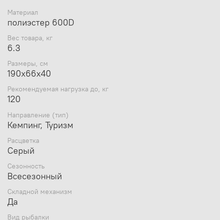
подготовить или разобрать спальное место за
считанные минуты.
Материал
Прочная конструкция позволит разместиться и
полиэстер 600D
крупному человеку. Выдерживает нагрузки по
Вес товара, кг
весу в 120 кг.
6.3
Так же в сочетании со спальным мешком
раскладушка станет уютным ночлегом под
Размеры, см
открытым небом на природе!!! Высокие ножки
190x66х40
приподнимают раскладную кемпинговую кровать
"WESTFIELD" от земли на 40 сантиметров, что,
Рекомендуемая нагрузка до, кг
120
безусловно, является плюсом в холодную или
мокрую погоду.
Направление (тип)
Данная модель идеально подойдет для кемпинга,
Кемпинг, Туризм
отдыха на пляже, в загородном отдыхе и, конечно
же, для любителей рыбалки и охоты.
Расцветка
Серый
Сезонность
Всесезонный
Складной механизм
Да
Вид рыбалки