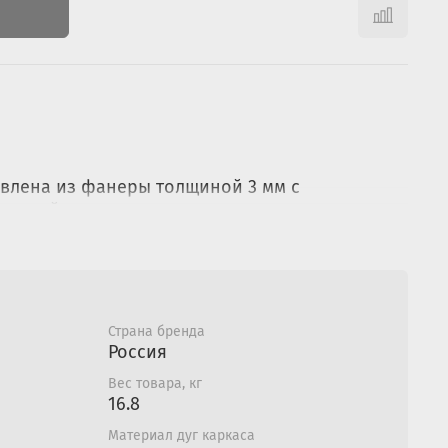
влена из фанеры толщиной 3 мм с
ащитой;
влены из стальной трубы Ø 16 мм;
ля переноса.
Страна бренда
Россия
Вес товара, кг
16.8
Материал дуг каркаса