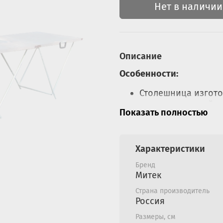
Нет в наличии
Описание
Особенности:
Столешница изгото
антисептической з
Показать полностью
Ножки стола изгото
Стол имеет ручку д
Характеристики
Бренд
Митек
Страна производитель
Россия
Размеры, см