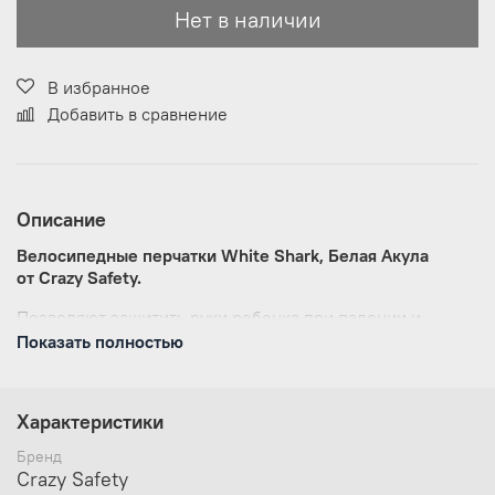
Нет в наличии
В избранное
Добавить в сравнение
Описание
Велосипедные перчатки White Shark, Белая Акула
от Crazy Safety.
Позволяют защитить руки ребенка при падении и
защищают от мозолей на ладонях при езде на
Показать полностью
велосипеде, самокате, беговеле. Кроме того,
обеспечивают хорошее сцепление с резиновыми
накладками на грипсах, которые используются на
Характеристики
большинстве современных самокатах, беговелах и
велосипедах.
Бренд
Crazy Safety
Перчатки регулируются по размеру деткой ручки