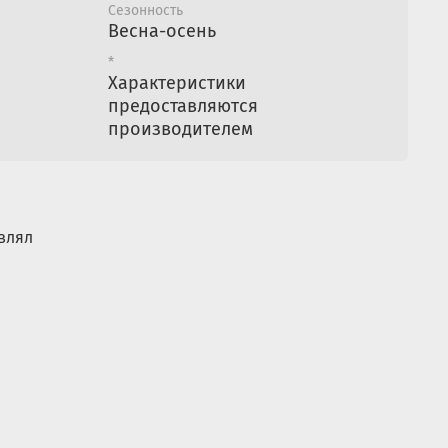
Сезонность
бренд известный по всему миру за качество и
Весна-осень
ых товаров.
*
Характеристики
предоставляются
производителем
влял