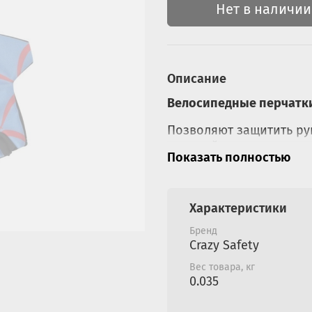
Нет в наличии
Описание
Велосипедные перчатки B
Позволяют защитить ру
мозолей на ладонях при
Показать полностью
Кроме того, обеспечив
накладками на грипсах
современных самокатах
Характеристики
Перчатки регулируются
Бренд
на липучке, подойдут для
Crazy Safety
Яркие, интересные рас
Вес товара, кг
Safety
, можно собрать 
0.035
мальчиков и девочек от 