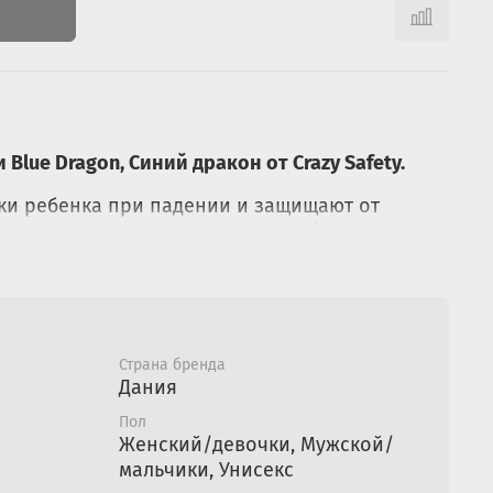
lue Dragon, Синий дракон от Crazy Safety.
ки ребенка при падении и защищают от
 езде на велосипеде, самокате, беговеле.
ают хорошее сцепление с резиновыми
, которые используются на большинстве
, беговелах и велосипедах.
 по размеру деткой ручки благодаря застёжке
Страна бренда
 детей от 3 до 7 лет.
Дания
цветки сочетаются с защитными шлемами
Crazy
Пол
комплект. Отличный вариант подарка для
Женский/девочки, Мужской/
3 лет.
мальчики, Унисекс