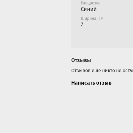
Расцветка
Crazy Safety – датский 
Синий
надежность производим
Ширина, см
7
Отзывы
Отзывов еще никто не оста
Написать отзыв