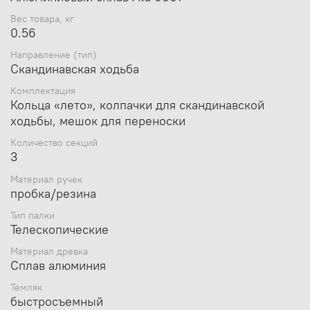
скандинавской ходьбы, мешок для переноски
Вес товара, кг
Ручка:
резина + пробка, быстросъемный темляк
0.56
Направление (тип)
Скандинавская ходьба
Комплектация
Кольца «лето», колпачки для скандинавской
ходьбы, мешок для переноски
Количество секций
3
Материал ручек
пробка/резина
Тип палки
Телескопические
Материал древка
Сплав алюминия
Темляк
быстросъемный