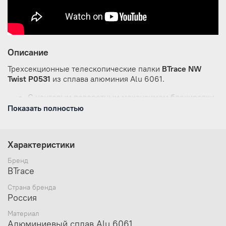
Описание
Трехсекционные телескопические палки
BTrace NW
Twist P0531
из сплава алюминия Alu 6061.
С цанговым поворотным механзимом блокировки.
Для ходьбы по пересеченной местности и городу.
Показать полностью
Регулируются от 65 до 135 см.
Характеристики:
Характеристики
Материал:
Alu 6061
Бренд
Вес (г):
560
BTrace
Количество секций:
3
Диаметр трубок (мм):
18/16/14
Страна бренда
Длина (см):
135, в сложенном состоянии 65
Россия
Механизм регулировки высоты:
поворотный
Материал
Наконечники:
высокоуглеродистая сталь
Алюминиевый сплав Alu 6061
Комплектация:
кольца «лето», колпачки для