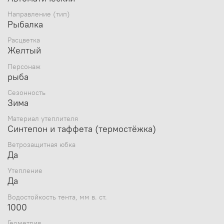
сильные морозы.
В палатке имеется внутренний карман для
Направление (тип)
различных мелочей.
Рыбалка
Модель легко разбирается и компактно
Расцветка
укладывается в сумку для переноски.
Желтый
Буры-ввертыши в комплект не входят.
Персонаж
Размеры:
рыба
Размеры: диаметр по низу 260 см, высота 165 см
Сезонность
Зима
Размеры в упаковке:120x30x20 см
Вес: 6 кг
Материал утеплителя
Синтепон и таффета (термостëжка)
Ветрозащитная юбка
Да
Утепление
Да
Водостойкость тента, мм в. ст.
1000
Геометрия