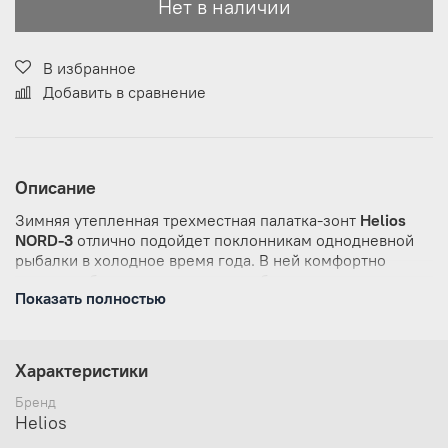
Нет в наличии
В избранное
Добавить в сравнение
Описание
Зимняя утепленная трехместная палатка-зонт
Helios
NORD-3
отлично подойдет поклонникам однодневной
рыбалки в холодное время года.
В ней комфортно
ловить рыбу двоим или троим рыболовам даже в
Показать полностью
сильные морозы.
Материалы и технологии
Характеристики
Прочный легкий каркас из дюралюминия
диаметром 8 мм, благодаря зонтичному
Бренд
механизму позволит собрать и демонтировать
Helios
палатку за минимальное время даже одним