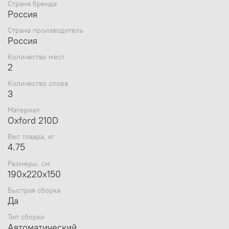
Страна бренда
мм), второй слой термостяжка (синтепон и
Россия
тафетта).
В крыше сделано вентиляционное окно на молнии
Страна производитель
снаружи прикрытое ветроснегозащитным
Россия
клапаном.
На стенке карман для рыболовных мелочей.
Количество мест
Широкая ветрозащитная юбка оснащена петлями
2
из стропы для притягивания палатки ко льду
Количество слоев
ввертышами (ввертыши в комплект не входят).
3
Легкая каркасная конструкция позволяет
передвигать палатку на новое место ловли не
Материал
собирая и не разбирая палатки.
Oxford 210D
Удобный вход с усиленной молнией.
В комплект входит удобная сумка для переноски.
Вес товара, кг
4.75
ОСОБЕННОСТИ:
Размеры, см
190х220х150
Пол в палатке отсутствует.
Установка палатки и её разбор занимает не более
Быстрая сборка
1 минуты.
Да
Высокопрочный легкий каркас выполнен из
алюминия диаметром 8 мм. • Ветрозащитная юбка
Тип сборки
предохраняет от воздействия внешних факторов.
Автоматический