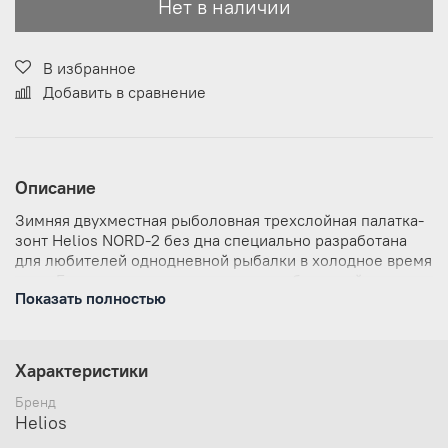
Нет в наличии
В избранное
Добавить в сравнение
Описание
Зимняя двухместная рыболовная трехслойная палатка-
зонт Helios NORD-2 без дна специально разработана
для любителей однодневной рыбалки в холодное время
года. Ее легко установить поверх пробуренной лунки
Показать полностью
и укрыться от непогоды или от жесткого ультрафиолета
в морозный солнечный день.
Легко раскладывающаяся палатка зонтичного типа
Характеристики
с прочным легким каркасом выполненным из
алюминия диаметром 8 мм приятно вас порадует в
Бренд
процессе эксплуатации.
Helios
Тент из Oxford 210D (водонепроницаемость 1000