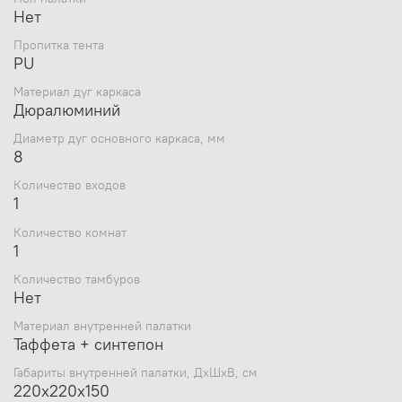
тафетта).
Нет
Каркас: дюралюминий 8 мм
Пропитка тента
PU
*** Ввертыши, оттяжки и пол в комплект не входят.
Материал дуг каркаса
Дюралюминий
Диаметр дуг основного каркаса, мм
8
Количество входов
1
Количество комнат
1
Количество тамбуров
Нет
Материал внутренней палатки
Таффета + синтепон
Габариты внутренней палатки, ДхШхВ, см
220х220х150