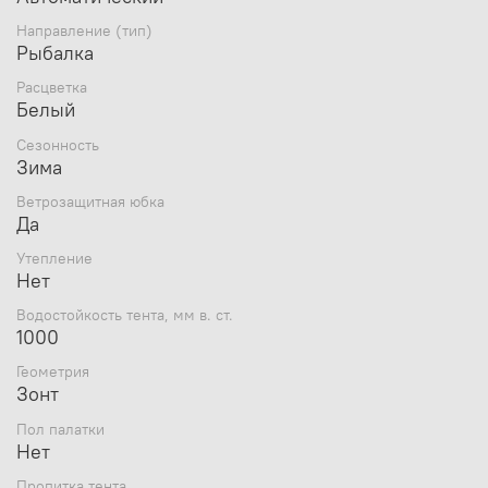
Направление (тип)
Рыбалка
Расцветка
Белый
Сезонность
Зима
Ветрозащитная юбка
Да
Утепление
Нет
Бренд
Пингвин Shelters
Страна бренда
Россия
Водостойкость тента, мм в. ст.
1000
Цвет
Белый
Дополнительный цвет
Синий
Геометрия
Страна производитель
Россия
Зонт
Сезонность
Зима
Пол палатки
Вид спорта/направления
Рыбалка
Нет
Количество мест
3
Ветрозащитная юбка
Да
Пропитка тента