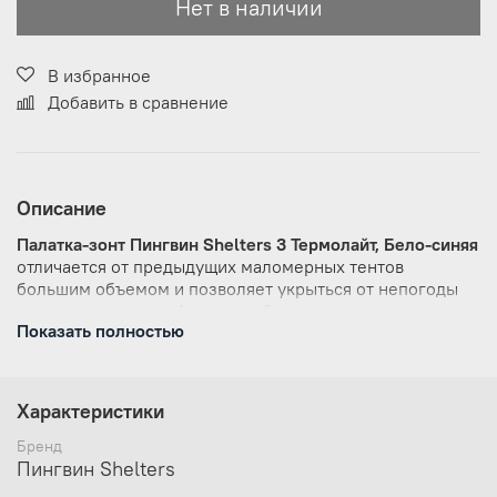
Нет в наличии
В избранное
Добавить в сравнение
Описание
Палатка-зонт Пингвин Shelters 3 Термолайт, Бело-синяя
отличается от предыдущих маломерных тентов
большим объемом и позволяет укрыться от непогоды
троим людям и комфортно рыбачить в дневное время
Показать полностью
вдвоем.
Новая трехслойная ткань «ТЕРМОЛАЙТ» позволяет
комфортно рыбачить в любую непогоду
Характеристики
В тенте имеется форточка в виде молнии на крыше
Два кармана в верхней части тента под снасти
Бренд
и два сдвоенных кармана с сеткой в нижней части
Пингвин Shelters
тента