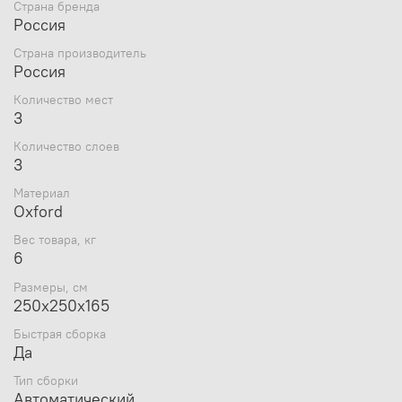
Страна бренда
Основной цвет белый с цветной крышей, порогами
Россия
и дверью
Снаружи имеются светоотражающие элементы,
Страна производитель
что очень важно для безопасности на льду
Россия
в темное время суток
Удобный фирменный чехол позволяет свободно
Количество мест
уложить после рыбалки даже обмерзшую палатку
3
Обратите внимание, что тент не обладает
Количество слоев
дышащими свойствами. Для циркуляции воздуха
3
внутри палатки рекомендуем использовать
форточку в виде молнии на крыше или верхний
Материал
бегунок на входной двери
Oxford
Рекомендуем укрепить палатку растяжками,
независимо от наличия ветра
Вес товара, кг
6
Видеообзор Пингвин Shelters 3 Термолайт:
Размеры, см
250х250х165
Быстрая сборка
Да
Тип сборки
Автоматический